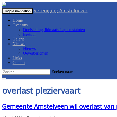
Vereniging Amsteloever
Toggle navigation
Home
Over ons
Doelstelling, lidmaatschap en statuten
Bestuur
Galerie
Nieuws
Nieuws
Oeverberichten
Links
Contact
Zoeken naar:
overlast pleziervaart
Gemeente Amstelveen wil overlast van 