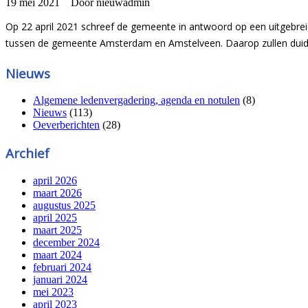
19 mei 2021
Door nieuwadmin
Op 22 april 2021 schreef de gemeente in antwoord op een uitgebreid
tussen de gemeente Amsterdam en Amstelveen. Daarop zullen duideli
Nieuws
Algemene ledenvergadering, agenda en notulen
(8)
Nieuws
(113)
Oeverberichten
(28)
Archief
april 2026
maart 2026
augustus 2025
april 2025
maart 2025
december 2024
maart 2024
februari 2024
januari 2024
mei 2023
april 2023